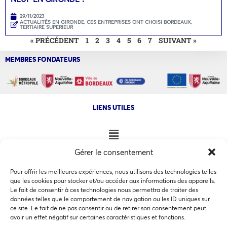
29/11/2023
ACTUALITÉS EN GIRONDE
,
CES ENTREPRISES ONT CHOISI BORDEAUX
,
TERTIAIRE SUPERIEUR
« PRÉCÉDENT
1
2
3
4
5
6
7
SUIVANT »
MEMBRES FONDATEURS
LIENS UTILES
Gérer le consentement
NOS AUTRES SITES
Pour offrir les meilleures expériences, nous utilisons des technologies telles
que les cookies pour stocker et/ou accéder aux informations des appareils.
Le fait de consentir à ces technologies nous permettra de traiter des
données telles que le comportement de navigation ou les ID uniques sur
ce site. Le fait de ne pas consentir ou de retirer son consentement peut
Ce site utilise des cookies pour les statistiques et pour
avoir un effet négatif sur certaines caractéristiques et fonctions.
COPYRIGHT @ 2026 - INVEST IN BORDEAUX - 32 Allées d'Orléans
améliorer votre expérience. En cliquant sur Accepter, vous