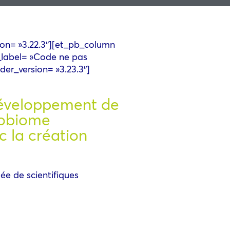
sion= »3.22.3″][et_pb_column
n_label= »Code ne pas
der_version= »3.23.3″]
 développement de
robiome
c la création
ée de scientifiques