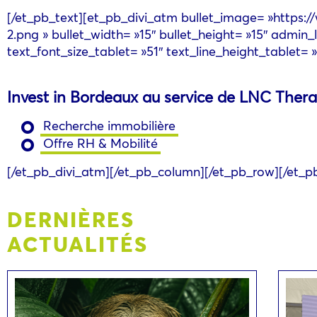
[/et_pb_text][et_pb_divi_atm bullet_image= »https:
2.png » bullet_width= »15″ bullet_height= »15″ admin_l
text_font_size_tablet= »51″ text_line_height_tablet= »
Invest in Bordeaux au service de LNC Thera
Recherche immobilière
Offre RH & Mobilité
[/et_pb_divi_atm][/et_pb_column][/et_pb_row][/et_p
DERNIÈRES
ACTUALITÉS