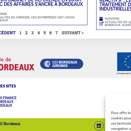
C DES AFFAIRES S’ANCRE À BORDEAUX
TRAITEMENT D
INDUSTRIELLE
/2026
ALITÉS EN GIRONDE
,
CES ENTREPRISES ONT CHOISI
14/01/2026
DEAUX
ACTUALITÉS EN 
BORDEAUX
,
NUMÉ
ÉCÉDENT
1
2
3
4
5
6
7
SUIVANT »
ES SITES
X.FINANCE
ORDEAUX
ORDEAUX
Pour offrir l
cookies pour
ces technolo
00 Bordeaux
navigation ou