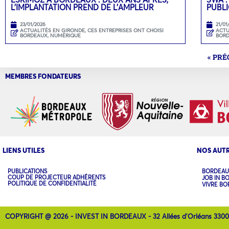
L’IMPLANTATION PREND DE L’AMPLEUR
PUBLI
23/01/2026
21/01
ACTUALITÉS EN GIRONDE
,
CES ENTREPRISES ONT CHOISI
ACTU
BORDEAUX
,
NUMÉRIQUE
BOR
« PR
MEMBRES FONDATEURS
LIENS UTILES
NOS AUTR
PUBLICATIONS
BORDEAU
COUP DE PROJECTEUR ADHÉRENTS
JOB IN B
POLITIQUE DE CONFIDENTIALITÉ
VIVRE B
COPYRIGHT @ 2026 - INVEST IN BORDEAUX - 32 Allées d'Orléans 330