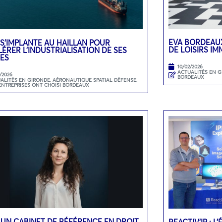
EVA BORDEAUX
 S’IMPLANTE AU HAILLAN POUR
DE LOISIRS I
ÉRER L’INDUSTRIALISATION DE SES
ES
10/02/2026
ACTUALITÉS EN 
/2026
BORDEAUX
ALITÉS EN GIRONDE
,
AÉRONAUTIQUE SPATIAL DÉFENSE
,
ENTREPRISES ONT CHOISI BORDEAUX
 UN CABINET DE RÉFÉRENCE EN DROIT
REACTIV’IP : 