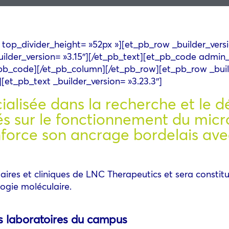
3″ top_divider_height= »52px »][et_pb_row _builder_ver
builder_version= »3.15″][/et_pb_text][et_pb_code admi
et_pb_code][/et_pb_column][/et_pb_row][et_pb_row _buil
[et_pb_text _builder_version= »3.23.3″]
cialisée dans la recherche et le
s sur le fonctionnement du mic
nforce son ancrage bordelais ave
ires et cliniques de LNC Therapeutics et sera constitu
logie moléculaire.
s laboratoires du campus