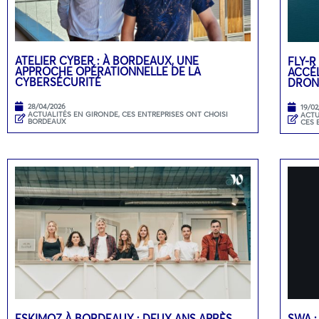
ATELIER CYBER : À BORDEAUX, UNE
FLY-R
APPROCHE OPÉRATIONNELLE DE LA
ACCÉL
CYBERSÉCURITÉ
DRON
28/04/2026
19/02
ACTUALITÉS EN GIRONDE
,
CES ENTREPRISES ONT CHOISI
ACTU
BORDEAUX
CES 
ESKIMOZ À BORDEAUX : DEUX ANS APRÈS,
SWA :