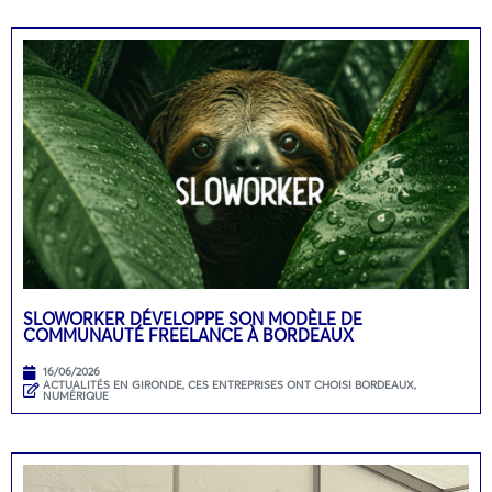
SLOWORKER DÉVELOPPE SON MODÈLE DE
COMMUNAUTÉ FREELANCE À BORDEAUX
16/06/2026
ACTUALITÉS EN GIRONDE
,
CES ENTREPRISES ONT CHOISI BORDEAUX
,
NUMÉRIQUE