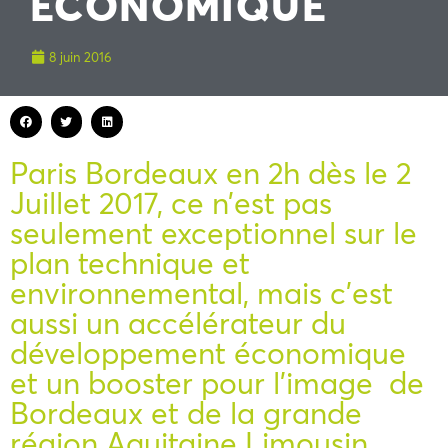
ÉCONOMIQUE
8 juin 2016
Paris Bordeaux en 2h dès le 2
Juillet 2017, ce n’est pas
seulement exceptionnel sur le
plan technique et
environnemental, mais c’est
aussi un accélérateur du
développement économique
et un booster pour l’image de
Bordeaux et de la grande
région Aquitaine Limousin