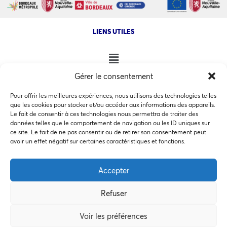
LIENS UTILES
Gérer le consentement
NOS AUTRES SITES
Pour offrir les meilleures expériences, nous utilisons des technologies telles
que les cookies pour stocker et/ou accéder aux informations des appareils.
Le fait de consentir à ces technologies nous permettra de traiter des
données telles que le comportement de navigation ou les ID uniques sur
ce site. Le fait de ne pas consentir ou de retirer son consentement peut
Ce site utilise des cookies pour les statistiques et pour
avoir un effet négatif sur certaines caractéristiques et fonctions.
COPYRIGHT @ 2026 - INVEST IN BORDEAUX - 32 Allées d'Orléans
améliorer votre expérience. En cliquant sur Accepter, vous
33000 Bordeaux
consentez à notre utilisation des cookies. En savoir plus
Accepter
dans notre
politique de confidentialité
.
Refuser
Accepter
MEMBRES BIENFAITEURS
Voir les préférences
Préférences des cookies
Refuser