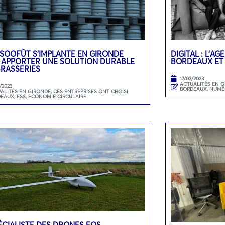
 SOOFÛT S’IMPLANTE EN GIRONDE
DIGITAL : L’A
 APPORTER UNE SOLUTION DURABLE
BORDEAUX ET
BRASSERIES
17/02/2023
ACTUALITÉS EN 
/2023
BORDEAUX
,
NUMÉ
ALITÉS EN GIRONDE
,
CES ENTREPRISES ONT CHOISI
DEAUX
,
ESS, ECONOMIE CIRCULAIRE
ÉCIALISTE DES DRONES EOS