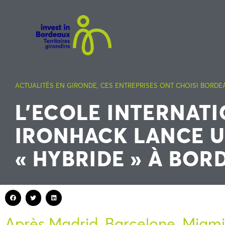
ACTUALITÉS EN GIRONDE
,
CES ENTREPRISES ONT CHOISI BORDE
L’ECOLE INTERNAT
IRONHACK LANCE 
« HYBRIDE » À BOR
Après Madrid, Barcelone, Miami,