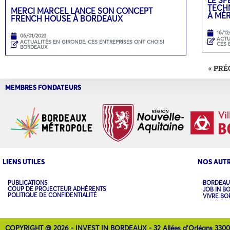
TECH
MERCI MARCEL LANCE SON CONCEPT
À MÉ
FRENCH HOUSE À BORDEAUX
16/12
06/01/2023
ACTU
ACTUALITÉS EN GIRONDE
,
CES ENTREPRISES ONT CHOISI
CES 
BORDEAUX
« PR
MEMBRES FONDATEURS
LIENS UTILES
NOS AUTR
PUBLICATIONS
BORDEAU
COUP DE PROJECTEUR ADHÉRENTS
JOB IN B
POLITIQUE DE CONFIDENTIALITÉ
VIVRE B
COPYRIGHT @ 2026 - INVEST IN BORDEAUX - 32 Allées d'Orléans 330