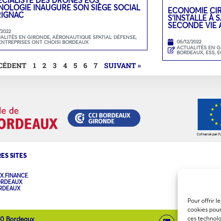
NOLOGIE INAUGURE SON SIÈGE SOCIAL
ECONOMIE CIR
RIGNAC
S’INSTALLE À
SECONDE VIE 
/2022
ALITÉS EN GIRONDE
,
AÉRONAUTIQUE SPATIAL DÉFENSE
,
06/12/2022
ENTREPRISES ONT CHOISI BORDEAUX
ACTUALITÉS EN 
BORDEAUX
,
ESS, 
ÉCÉDENT
1
2
3
4
5
6
7
SUIVANT »
ES SITES
X.FINANCE
ORDEAUX
ORDEAUX
Pour offrir l
cookies pour
ces technolo
00 Bordeaux