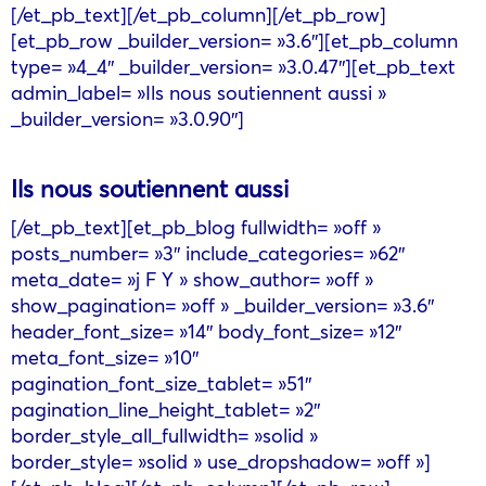
[/et_pb_text][/et_pb_column][/et_pb_row]
[et_pb_row _builder_version= »3.6″][et_pb_column
type= »4_4″ _builder_version= »3.0.47″][et_pb_text
admin_label= »Ils nous soutiennent aussi »
_builder_version= »3.0.90″]
Ils nous soutiennent aussi
[/et_pb_text][et_pb_blog fullwidth= »off »
posts_number= »3″ include_categories= »62″
meta_date= »j F Y » show_author= »off »
show_pagination= »off » _builder_version= »3.6″
header_font_size= »14″ body_font_size= »12″
meta_font_size= »10″
pagination_font_size_tablet= »51″
pagination_line_height_tablet= »2″
border_style_all_fullwidth= »solid »
border_style= »solid » use_dropshadow= »off »]