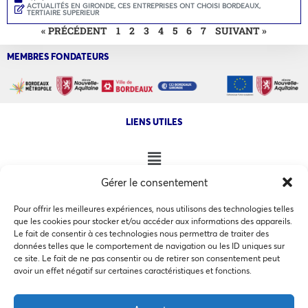
ACTUALITÉS EN GIRONDE
,
CES ENTREPRISES ONT CHOISI BORDEAUX
,
TERTIAIRE SUPERIEUR
« PRÉCÉDENT
1
2
3
4
5
6
7
SUIVANT »
MEMBRES FONDATEURS
LIENS UTILES
Gérer le consentement
NOS AUTRES SITES
Pour offrir les meilleures expériences, nous utilisons des technologies telles
que les cookies pour stocker et/ou accéder aux informations des appareils.
Le fait de consentir à ces technologies nous permettra de traiter des
données telles que le comportement de navigation ou les ID uniques sur
ce site. Le fait de ne pas consentir ou de retirer son consentement peut
Ce site utilise des cookies pour les statistiques et pour
avoir un effet négatif sur certaines caractéristiques et fonctions.
COPYRIGHT @ 2026 - INVEST IN BORDEAUX - 32 Allées d'Orléans
améliorer votre expérience. En cliquant sur Accepter, vous
33000 Bordeaux
consentez à notre utilisation des cookies. En savoir plus