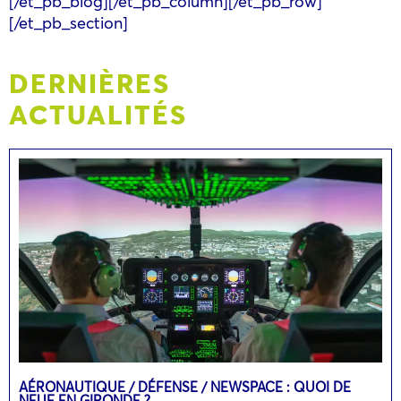
[/et_pb_blog][/et_pb_column][/et_pb_row]
[/et_pb_section]
DERNIÈRES
ACTUALITÉS
AÉRONAUTIQUE / DÉFENSE / NEWSPACE : QUOI DE
NEUF EN GIRONDE ?