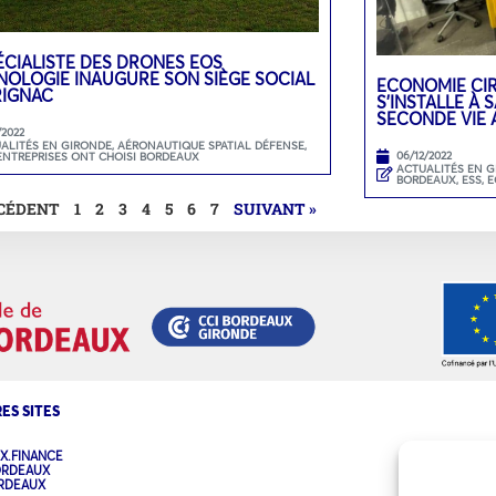
ÉCIALISTE DES DRONES EOS
NOLOGIE INAUGURE SON SIÈGE SOCIAL
ECONOMIE CIR
RIGNAC
S’INSTALLE À
SECONDE VIE 
/2022
ALITÉS EN GIRONDE
,
AÉRONAUTIQUE SPATIAL DÉFENSE
,
06/12/2022
ENTREPRISES ONT CHOISI BORDEAUX
ACTUALITÉS EN 
BORDEAUX
,
ESS, 
ÉCÉDENT
1
2
3
4
5
6
7
SUIVANT »
ES SITES
X.FINANCE
ORDEAUX
ORDEAUX