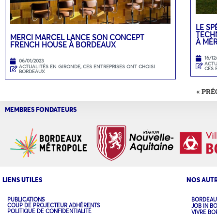
LE SP
TECH
MERCI MARCEL LANCE SON CONCEPT
À MÉ
FRENCH HOUSE À BORDEAUX
16/12
06/01/2023
ACTU
ACTUALITÉS EN GIRONDE
,
CES ENTREPRISES ONT CHOISI
CES 
BORDEAUX
« PR
MEMBRES FONDATEURS
LIENS UTILES
NOS AUTR
PUBLICATIONS
BORDEAU
COUP DE PROJECTEUR ADHÉRENTS
JOB IN B
POLITIQUE DE CONFIDENTIALITÉ
VIVRE B