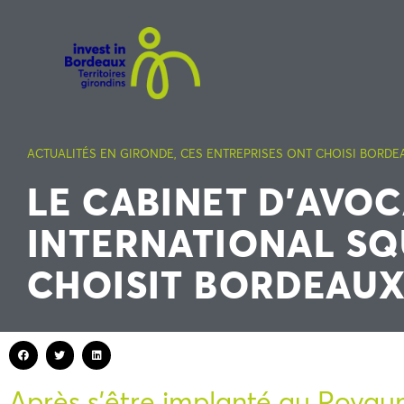
ACTUALITÉS EN GIRONDE
,
CES ENTREPRISES ONT CHOISI BORDE
LE CABINET D’AVO
INTERNATIONAL SQ
CHOISIT BORDEAU
Après s’être implanté au Royaum