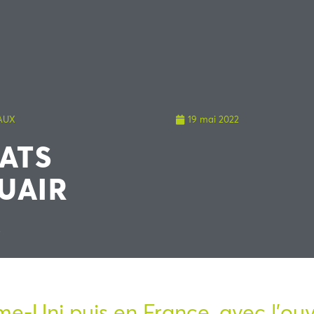
AUX
19 mai 2022
CATS
UAIR
X
e-Uni puis en France, avec l’ou