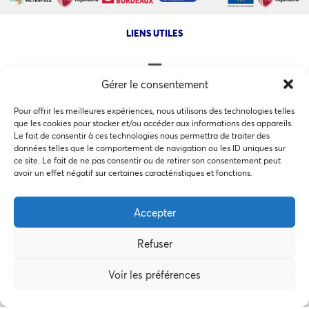
LIENS UTILES
Gérer le consentement
NOS AUTRES SITES
Pour offrir les meilleures expériences, nous utilisons des technologies telles
que les cookies pour stocker et/ou accéder aux informations des appareils.
Le fait de consentir à ces technologies nous permettra de traiter des
données telles que le comportement de navigation ou les ID uniques sur
ce site. Le fait de ne pas consentir ou de retirer son consentement peut
Ce site utilise des cookies pour les statistiques et pour
avoir un effet négatif sur certaines caractéristiques et fonctions.
améliorer votre expérience. En cliquant sur Accepter, vous
COPYRIGHT @ 2026 - INVEST IN BORDEAUX - 32 Allées d'Orléans
33000 Bordeaux
consentez à notre utilisation des cookies. En savoir plus
Accepter
dans notre
politique de confidentialité
.
Refuser
Accepter
MEMBRES BIENFAITEURS
Voir les préférences
Préférences des cookies
Refuser