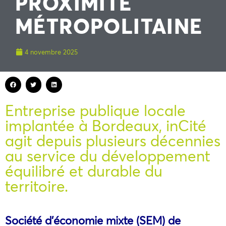
PROXIMITÉ
MÉTROPOLITAINE
4 novembre 2025
Entreprise publique locale
implantée à Bordeaux, inCité
agit depuis plusieurs décennies
au service du développement
équilibré et durable du
territoire.
Société d’économie mixte (SEM) de