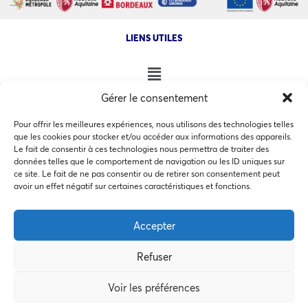
LIENS UTILES
Gérer le consentement
NOS AUTRES SITES
Pour offrir les meilleures expériences, nous utilisons des technologies telles
que les cookies pour stocker et/ou accéder aux informations des appareils.
Le fait de consentir à ces technologies nous permettra de traiter des
données telles que le comportement de navigation ou les ID uniques sur
ce site. Le fait de ne pas consentir ou de retirer son consentement peut
Ce site utilise des cookies pour les statistiques et pour
avoir un effet négatif sur certaines caractéristiques et fonctions.
COPYRIGHT @ 2026 - INVEST IN BORDEAUX - 32 Allées d'Orléans
améliorer votre expérience. En cliquant sur Accepter, vous
33000 Bordeaux
consentez à notre utilisation des cookies. En savoir plus
Accepter
dans notre
politique de confidentialité
.
Refuser
Accepter
MEMBRES BIENFAITEURS
Voir les préférences
Préférences des cookies
Refuser