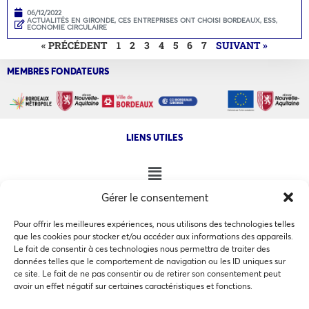
06/12/2022
ACTUALITÉS EN GIRONDE
,
CES ENTREPRISES ONT CHOISI BORDEAUX
,
ESS,
ECONOMIE CIRCULAIRE
« PRÉCÉDENT
1
2
3
4
5
6
7
SUIVANT »
MEMBRES FONDATEURS
LIENS UTILES
Gérer le consentement
NOS AUTRES SITES
Pour offrir les meilleures expériences, nous utilisons des technologies telles
que les cookies pour stocker et/ou accéder aux informations des appareils.
Le fait de consentir à ces technologies nous permettra de traiter des
données telles que le comportement de navigation ou les ID uniques sur
ce site. Le fait de ne pas consentir ou de retirer son consentement peut
Ce site utilise des cookies pour les statistiques et pour
avoir un effet négatif sur certaines caractéristiques et fonctions.
COPYRIGHT @ 2026 - INVEST IN BORDEAUX - 32 Allées d'Orléans
améliorer votre expérience. En cliquant sur Accepter, vous
33000 Bordeaux