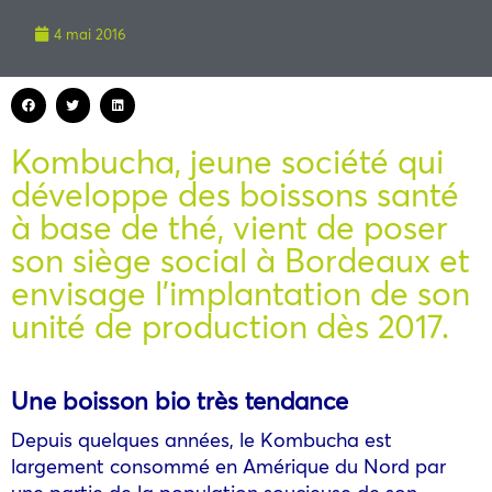
4 mai 2016
Kombucha, jeune société qui
développe des boissons santé
à base de thé, vient de poser
son siège social à Bordeaux et
envisage l’implantation de son
unité de production dès 2017.
Une boisson bio très tendance
Depuis quelques années, le Kombucha est
largement consommé en Amérique du Nord par
une partie de la population soucieuse de son