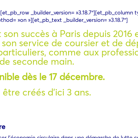
7″][et_pb_row _builder_version= »3.18.7″][et_pb_column 
ethod= »on »][et_pb_text _builder_version= »3.18.7″]
son succès à Paris depuis 2016 
 son service de coursier et de d
rticuliers, comme aux professio
e de seconde main.
nible dès le 17 décembre.
être créés d’ici 3 ans.
re
er l’économie circulaire dans une démarche de lutte co