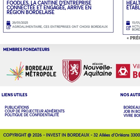
FOODLES, LA CANTINE D’ENTREPRISE
HEAL
CONNECTÉE ET ENGAGÉE, ARRIVE EN
ÉTAB
RÉGION BORDELAISE
29/01/2025
15/01
ACTU
AGROALIMENTAIRE
,
CES ENTREPRISES ONT CHOISI BORDEAUX
BOR
« PR
MEMBRES FONDATEURS
LIENS UTILES
NOS AUTR
PUBLICATIONS
BORDEAU
COUP DE PROJECTEUR ADHÉRENTS
JOB IN B
POLITIQUE DE CONFIDENTIALITÉ
VIVRE B
COPYRIGHT @ 2026 - INVEST IN BORDEAUX - 32 Allées d'Orléans 330