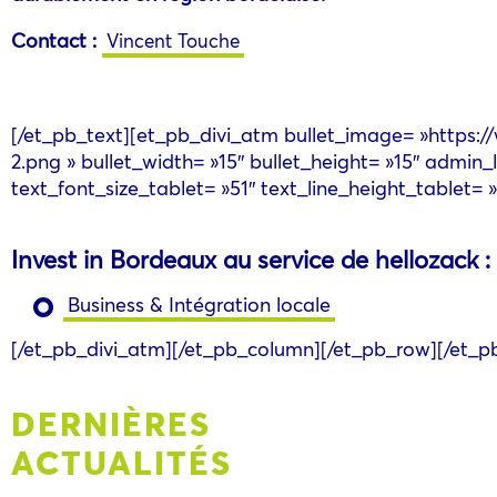
Contact :
Vincent Touche
[/et_pb_text][et_pb_divi_atm bullet_image= »https:
2.png » bullet_width= »15″ bullet_height= »15″ admin_l
text_font_size_tablet= »51″ text_line_height_tablet= »
Invest in Bordeaux au service de hellozack :
Business & Intégration locale
[/et_pb_divi_atm][/et_pb_column][/et_pb_row][/et_p
DERNIÈRES
ACTUALITÉS