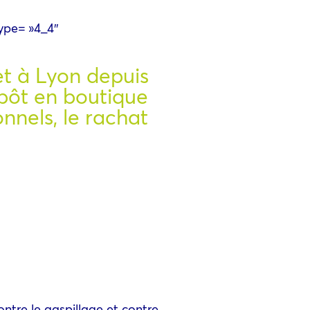
type= »4_4″
et à Lyon depuis
épôt en boutique
nnels, le rachat
ntre le gaspillage et contre