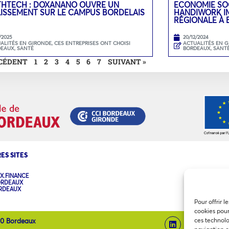
THTECH : DOXANANO OUVRE UN
ECONOMIE SOC
LISSEMENT SUR LE CAMPUS BORDELAIS
HANDIWORK IM
RÉGIONALE À
/2025
20/12/2024
ALITÉS EN GIRONDE
,
CES ENTREPRISES ONT CHOISI
ACTUALITÉS EN 
DEAUX
,
SANTÉ
BORDEAUX
,
SANT
ÉCÉDENT
1
2
3
4
5
6
7
SUIVANT »
ES SITES
X.FINANCE
ORDEAUX
ORDEAUX
Pour offrir l
cookies pour
ces technolo
00 Bordeaux