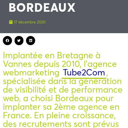
BORDEAUX
17 décembre 2020
Implantée en Bretagne à
Vannes depuis 2010, l’agence
webmarketing
Tube2Com
,
spécialisée dans la génération
de visibilité et de performance
web, a choisi Bordeaux pour
implanter sa 2ème agence en
France. En pleine croissance,
des recrutements sont prévus