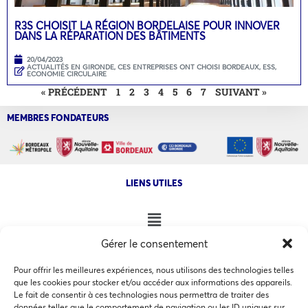
R3S CHOISIT LA RÉGION BORDELAISE POUR INNOVER
DANS LA RÉPARATION DES BÂTIMENTS
20/04/2023
ACTUALITÉS EN GIRONDE
,
CES ENTREPRISES ONT CHOISI BORDEAUX
,
ESS,
ECONOMIE CIRCULAIRE
« PRÉCÉDENT
1
2
3
4
5
6
7
SUIVANT »
MEMBRES FONDATEURS
LIENS UTILES
Gérer le consentement
NOS AUTRES SITES
Pour offrir les meilleures expériences, nous utilisons des technologies telles
que les cookies pour stocker et/ou accéder aux informations des appareils.
Le fait de consentir à ces technologies nous permettra de traiter des
données telles que le comportement de navigation ou les ID uniques sur