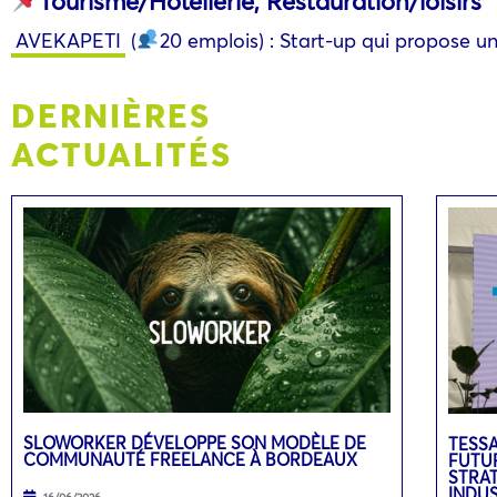
Tourisme/Hôtellerie, Restauration/loisirs
AVEKAPETI
(
20 emplois) : Start-up qui propose une
DERNIÈRES
ACTUALITÉS
SLOWORKER DÉVELOPPE SON MODÈLE DE
TESSA
COMMUNAUTÉ FREELANCE À BORDEAUX
FUTUR
STRA
INDU