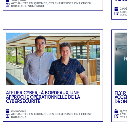
16/06/2026
ACTUALITÉS EN GIRONDE
,
CES ENTREPRISES ONT CHOISI
BORDEAUX
,
NUMÉRIQUE
03/0
ACTU
BOR
ATELIER CYBER : À BORDEAUX, UNE
FLY-R
APPROCHE OPÉRATIONNELLE DE LA
ACCÉL
CYBERSÉCURITÉ
DRON
28/04/2026
19/02
ACTUALITÉS EN GIRONDE
,
CES ENTREPRISES ONT CHOISI
ACTU
BORDEAUX
CES 