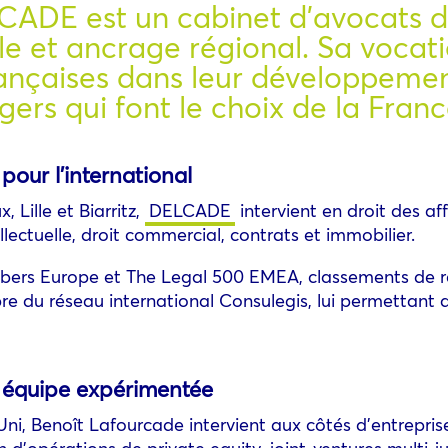
ADE est un cabinet d’avocats d’
le et ancrage régional. Sa vocati
nçaises dans leur développement
ngers qui font le choix de la Franc
our l’international
 Lille et Biarritz,
DELCADE
intervient en droit des aff
tellectuelle, droit commercial, contrats et immobilier.
mbers Europe et The Legal 500 EMEA, classements de ré
du réseau international Consulegis, lui permettant d’i
e équipe expérimentée
ni, Benoît Lafourcade intervient aux côtés d’entrepris
on d’opérations de private equity, joint-ventures multi-ju