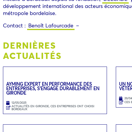
développement international des acteurs économiques 
métropole bordelaise.
Contact :
Benoît Lafourcade
–
DERNIÈRES
ACTUALITÉS
AYMING EXPERT EN PERFORMANCE DES
UN N
ENTREPRISES, S’ENGAGE DURABLEMENT EN
VÉTÉR
GIRONDE
29/0
CES 
12/05/2025
ACTUALITÉS EN GIRONDE
,
CES ENTREPRISES ONT CHOISI
BORDEAUX