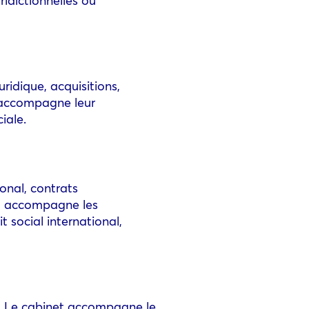
ridique, acquisitions,
E accompagne leur
iale.
onal, contrats
le, accompagne les
t social international,
e. Le cabinet accompagne le