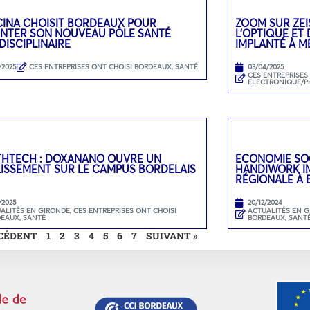
CINA CHOISIT BORDEAUX POUR
ZOOM SUR ZEI
ANTER SON NOUVEAU PÔLE SANTÉ
L’OPTIQUE ET
DISCIPLINAIRE
IMPLANTÉ À M
/2025
CES ENTREPRISES ONT CHOISI BORDEAUX
,
SANTÉ
03/04/2025
CES ENTREPRISES
ELECTRONIQUE/P
THTECH : DOXANANO OUVRE UN
ECONOMIE SOC
LISSEMENT SUR LE CAMPUS BORDELAIS
HANDIWORK IM
RÉGIONALE À
/2025
20/12/2024
ALITÉS EN GIRONDE
,
CES ENTREPRISES ONT CHOISI
ACTUALITÉS EN 
DEAUX
,
SANTÉ
BORDEAUX
,
SANT
ÉCÉDENT
1
2
3
4
5
6
7
SUIVANT »