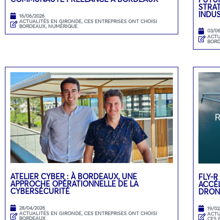
STRA
INDU
16/06/2026
ACTUALITÉS EN GIRONDE
,
CES ENTREPRISES ONT CHOISI
BORDEAUX
,
NUMÉRIQUE
03/0
ACTU
BOR
ATELIER CYBER : À BORDEAUX, UNE
FLY-R
APPROCHE OPÉRATIONNELLE DE LA
ACCÉL
CYBERSÉCURITÉ
DRON
28/04/2026
19/02
ACTUALITÉS EN GIRONDE
,
CES ENTREPRISES ONT CHOISI
ACTU
BORDEAUX
CES 