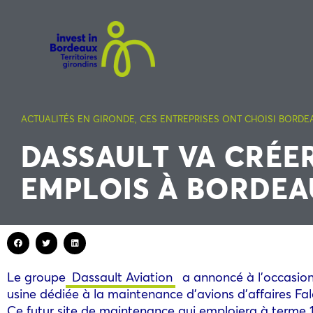
ACTUALITÉS EN GIRONDE
,
CES ENTREPRISES ONT CHOISI BORDE
DASSAULT VA CRÉER
EMPLOIS À BORDE
Le groupe
Dassault Aviation
a annoncé à l’occasion 
usine dédiée à la maintenance d’avions d’affaires F
Ce futur site de maintenance qui emploiera à terme 10