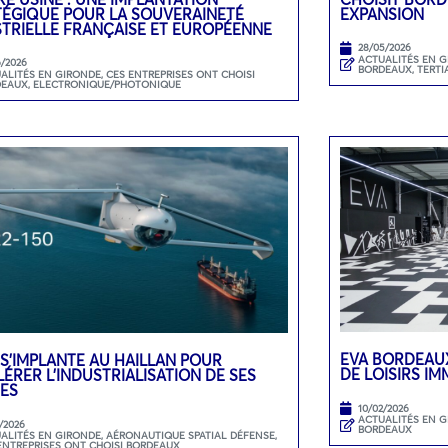
TÉGIQUE POUR LA SOUVERAINETÉ
EXPANSION
STRIELLE FRANÇAISE ET EUROPÉENNE
28/05/2026
ACTUALITÉS EN 
6/2026
BORDEAUX
,
TERTI
ALITÉS EN GIRONDE
,
CES ENTREPRISES ONT CHOISI
DEAUX
,
ELECTRONIQUE/PHOTONIQUE
EVA BORDEAUX
 S’IMPLANTE AU HAILLAN POUR
DE LOISIRS I
ÉRER L’INDUSTRIALISATION DE SES
ES
10/02/2026
ACTUALITÉS EN 
/2026
BORDEAUX
ALITÉS EN GIRONDE
,
AÉRONAUTIQUE SPATIAL DÉFENSE
,
ENTREPRISES ONT CHOISI BORDEAUX