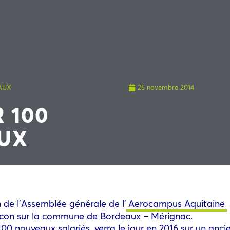
AUX
25 novembre 2014
 100
AUX
de l’Assemblée générale de l’
Aerocampus Aquitaine
alcon sur la commune de Bordeaux – Mérignac.
0 nouveaux salariés, verra le jour en 2016 sur un anci