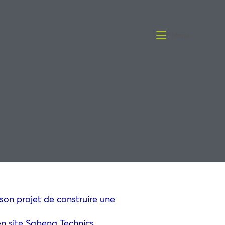
Menu
son projet de construire une
en site Sabena Technics.