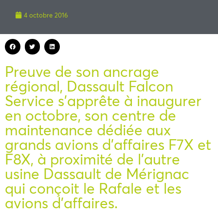
4 octobre 2016
Preuve de son ancrage
régional, Dassault Falcon
Service s’apprête à inaugurer
en octobre, son centre de
maintenance dédiée aux
grands avions d’affaires F7X et
F8X, à proximité de l’autre
usine Dassault de Mérignac
qui conçoit le Rafale et les
avions d’affaires.