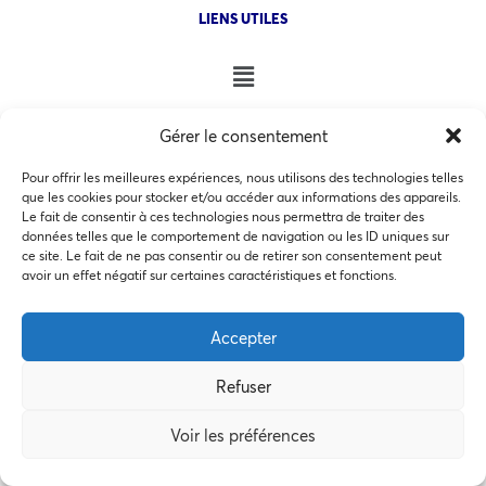
LIENS UTILES
NOS AUTRES SITES
Gérer le consentement
Pour offrir les meilleures expériences, nous utilisons des technologies telles
que les cookies pour stocker et/ou accéder aux informations des appareils.
Le fait de consentir à ces technologies nous permettra de traiter des
données telles que le comportement de navigation ou les ID uniques sur
ce site. Le fait de ne pas consentir ou de retirer son consentement peut
COPYRIGHT @ 2026 - INVEST IN BORDEAUX - 32 Allées d'Orléans
Ce site utilise des cookies pour les statistiques et pour
33000 Bordeaux
avoir un effet négatif sur certaines caractéristiques et fonctions.
améliorer votre expérience. En cliquant sur Accepter, vous
consentez à notre utilisation des cookies. En savoir plus
Accepter
dans notre
politique de confidentialité
.
Refuser
Accepter
MEMBRES BIENFAITEURS
Voir les préférences
Préférences des cookies
Refuser