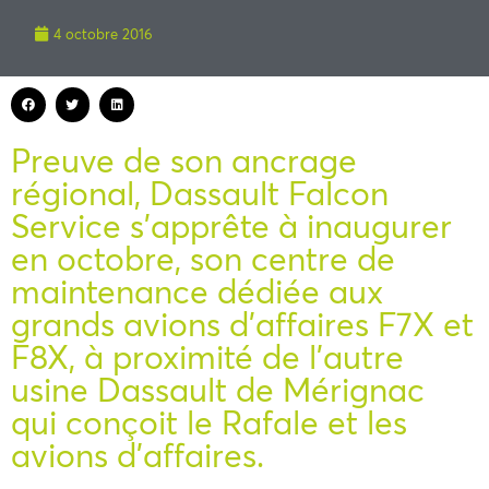
4 octobre 2016
Preuve de son ancrage
régional, Dassault Falcon
Service s’apprête à inaugurer
en octobre, son centre de
maintenance dédiée aux
grands avions d’affaires F7X et
F8X, à proximité de l’autre
usine Dassault de Mérignac
qui conçoit le Rafale et les
avions d’affaires.