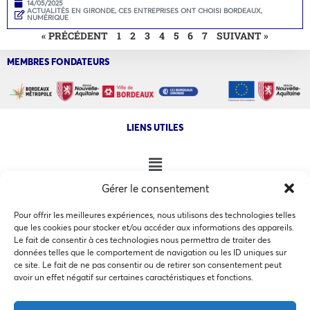
14/05/2025
ACTUALITÉS EN GIRONDE
,
CES ENTREPRISES ONT CHOISI BORDEAUX
,
NUMÉRIQUE
« PRÉCÉDENT
1
2
3
4
5
6
7
SUIVANT »
MEMBRES FONDATEURS
LIENS UTILES
Gérer le consentement
NOS AUTRES SITES
Pour offrir les meilleures expériences, nous utilisons des technologies telles
que les cookies pour stocker et/ou accéder aux informations des appareils.
Le fait de consentir à ces technologies nous permettra de traiter des
données telles que le comportement de navigation ou les ID uniques sur
ce site. Le fait de ne pas consentir ou de retirer son consentement peut
Ce site utilise des cookies pour les statistiques et pour
avoir un effet négatif sur certaines caractéristiques et fonctions.
COPYRIGHT @ 2026 - INVEST IN BORDEAUX - 32 Allées d'Orléans
améliorer votre expérience. En cliquant sur Accepter, vous
33000 Bordeaux
consentez à notre utilisation des cookies. En savoir plus