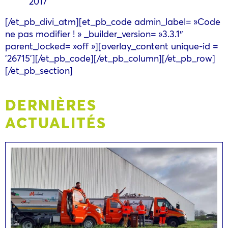
2017
[/et_pb_divi_atm][et_pb_code admin_label= »Code
ne pas modifier ! » _builder_version= »3.3.1″
parent_locked= »off »][overlay_content unique-id =
'26715'][/et_pb_code][/et_pb_column][/et_pb_row]
[/et_pb_section]
DERNIÈRES
ACTUALITÉS