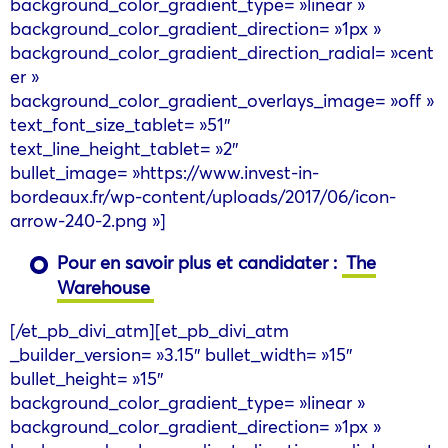
background_color_gradient_type= »linear »
background_color_gradient_direction= »1px »
background_color_gradient_direction_radial= »cent
er »
background_color_gradient_overlays_image= »off »
text_font_size_tablet= »51″
text_line_height_tablet= »2″
bullet_image= »https://www.invest-in-
bordeaux.fr/wp-content/uploads/2017/06/icon-
arrow-240-2.png »]
Pour en savoir plus et candidater :
The
Warehouse
[/et_pb_divi_atm][et_pb_divi_atm
_builder_version= »3.15″ bullet_width= »15″
bullet_height= »15″
background_color_gradient_type= »linear »
background_color_gradient_direction= »1px »