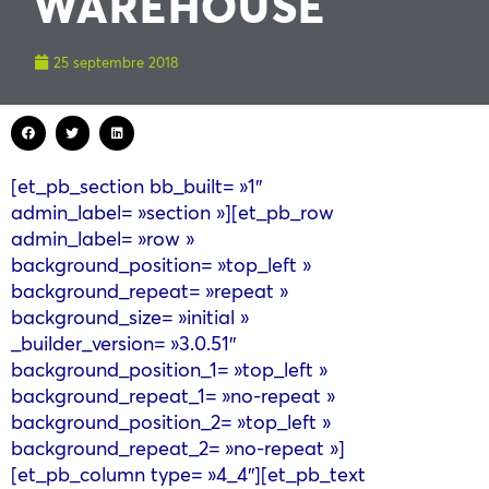
WAREHOUSE
25 septembre 2018
[et_pb_section bb_built= »1″
admin_label= »section »][et_pb_row
admin_label= »row »
background_position= »top_left »
background_repeat= »repeat »
background_size= »initial »
_builder_version= »3.0.51″
background_position_1= »top_left »
background_repeat_1= »no-repeat »
background_position_2= »top_left »
background_repeat_2= »no-repeat »]
[et_pb_column type= »4_4″][et_pb_text