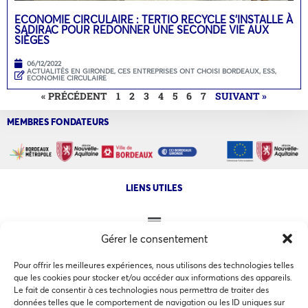
ECONOMIE CIRCULAIRE : TERTIO RECYCLE S’INSTALLE À
SADIRAC POUR REDONNER UNE SECONDE VIE AUX
SIÈGES
06/12/2022
ACTUALITÉS EN GIRONDE
,
CES ENTREPRISES ONT CHOISI BORDEAUX
,
ESS,
ECONOMIE CIRCULAIRE
« PRÉCÉDENT
1
2
3
4
5
6
7
SUIVANT »
MEMBRES FONDATEURS
LIENS UTILES
Gérer le consentement
NOS AUTRES SITES
Pour offrir les meilleures expériences, nous utilisons des technologies telles
que les cookies pour stocker et/ou accéder aux informations des appareils.
Le fait de consentir à ces technologies nous permettra de traiter des
données telles que le comportement de navigation ou les ID uniques sur