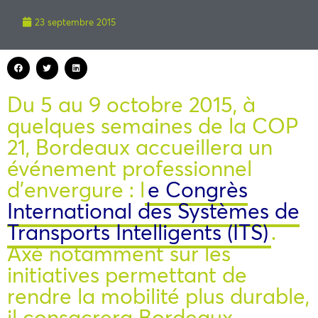
23 septembre 2015
Du 5 au 9 octobre 2015, à
quelques semaines de la COP
21, Bordeaux accueillera un
événement professionnel
d’envergure : l
e Congrès
International des Systèmes de
Transports Intelligents (ITS)
.
Axé notamment sur les
initiatives permettant de
rendre la mobilité plus durable,
il consacrera Bordeaux