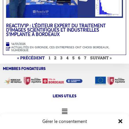
REACTIV’IP : L’ÉDITEUR EXPERT DU TRAITEMENT
D’IMAGES SCIENTIFIQUES ET INDUSTRIELLES
S’IMPLANTE À BORDEAUX
14/01/2026
ACTUALITÉS EN GIRONDE
,
CES ENTREPRISES ONT CHOISI BORDEAUX
,
NUMÉRIQUE
« PRÉCÉDENT
1
2
3
4
5
6
7
SUIVANT »
MEMBRES FONDATEURS
LIENS UTILES
Gérer le consentement
NOS AUTRES SITES