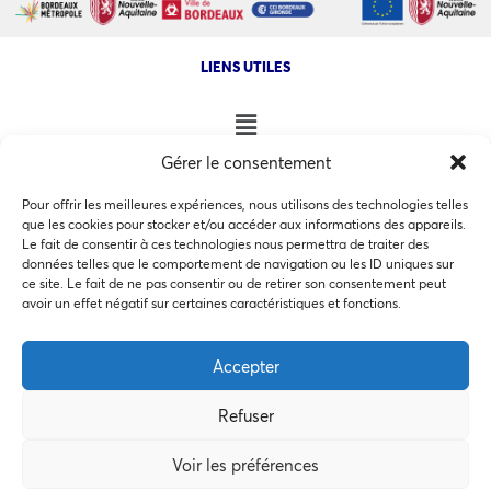
LIENS UTILES
Gérer le consentement
NOS AUTRES SITES
Pour offrir les meilleures expériences, nous utilisons des technologies telles
que les cookies pour stocker et/ou accéder aux informations des appareils.
Le fait de consentir à ces technologies nous permettra de traiter des
données telles que le comportement de navigation ou les ID uniques sur
ce site. Le fait de ne pas consentir ou de retirer son consentement peut
Ce site utilise des cookies pour les statistiques et pour
avoir un effet négatif sur certaines caractéristiques et fonctions.
COPYRIGHT @ 2026 - INVEST IN BORDEAUX - 32 Allées d'Orléans
améliorer votre expérience. En cliquant sur Accepter, vous
33000 Bordeaux
consentez à notre utilisation des cookies. En savoir plus
Accepter
dans notre
politique de confidentialité
.
Refuser
Accepter
MEMBRES BIENFAITEURS
Voir les préférences
Préférences des cookies
Refuser