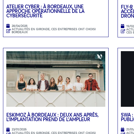
ATELIER CYBER : À BORDEAUX, UNE
FLY-R
APPROCHE OPÉRATIONNELLE DE LA
ACCÉL
CYBERSÉCURITÉ
DRON
28/04/2026
19/02
ACTUALITÉS EN GIRONDE
,
CES ENTREPRISES ONT CHOISI
ACTU
BORDEAUX
CES 
ESKIMOZ À BORDEAUX : DEUX ANS APRÈS,
SWA :
L’IMPLANTATION PREND DE L’AMPLEUR
PUBLI
23/01/2026
21/01
ACTUALITÉS EN GIRONDE
,
CES ENTREPRISES ONT CHOISI
ACTU