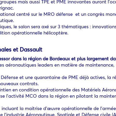
ds groupes mais aussi TPE et PME innovantes auront l’oc
rignac.
rnational centré sur le MRO défense et un congrès mon
utique.
iques, le salon sera axé sur 3 thématiques : innovation
ition opérationnelle hélicoptère.
hales et Dassault
essor dans la région de Bordeaux et plus largement dan
ôles aéronautiques leaders en matière de maintenance
 Défense et une quarantaine de PME déjà actives, la ré
nouveaux contrats.
ntien en condition opérationnelle des Matériels Aéron
e l’activité MCO dans la région en pilotant la mainte
cluant la maitrise d’œuvre opérationnelle de l’armée d
l’industrie Aéronautique, Spatiale et Défense civile (A