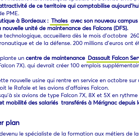
’attractivité de ce territoire qui comptabilise aujourd’hui
 de PME.
autique à Bordeaux :
Thales
avec son nouveau campus 
 nouvelle unité de maintenance des Falcons (DFS).
rine technologique, accueillera dès le mois d’octobre 2
ronautique et de la défense. 200 millions d’euros ont été
mplante un
centre de maintenance
Dassault Falcon Ser
alcon 7X). qui devrait créer 100 emplois supplémentai
ette nouvelle usine qui rentre en service en octobre sur
it le Rafale et les avions d’affaires Falcon.
u’à six avions de type Falcon 7X, 8X et 5X en rythme d
et mobilité des salariés transférés à Mérignac depuis 
r plan
devenu le spécialiste de la formation aux métiers de 