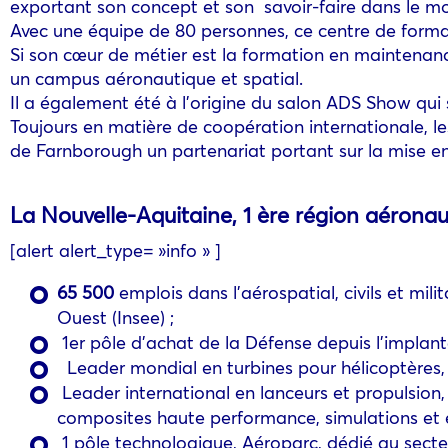
exportant son concept et son savoir-faire dans le mo
Avec une équipe de 80 personnes, ce centre de forma
Si son cœur de métier est la formation en maintenance
un campus aéronautique et spatial.
Il a également été à l’origine du salon ADS Show qui s
Toujours en matière de coopération internationale, le
de Farnborough un partenariat portant sur la mise 
La Nouvelle-Aquitaine, 1 ère région aérona
[alert alert_type= »info » ]
65 500
emplois dans l’aérospatial, civils et mili
Ouest (Insee) ;
1er pôle d’achat de la Défense depuis l’implant
Leader mondial en turbines pour hélicoptères, t
Leader international en lanceurs et propulsion,
composites haute performance, simulations et e
1 pôle technologique, Aéroparc, dédié au secteu