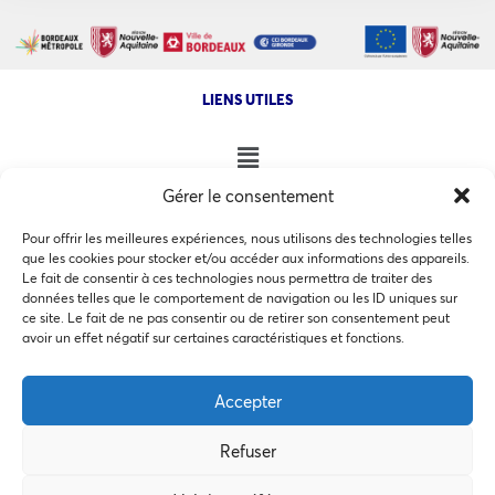
LIENS UTILES
Gérer le consentement
NOS AUTRES SITES
Pour offrir les meilleures expériences, nous utilisons des technologies telles
que les cookies pour stocker et/ou accéder aux informations des appareils.
Le fait de consentir à ces technologies nous permettra de traiter des
données telles que le comportement de navigation ou les ID uniques sur
ce site. Le fait de ne pas consentir ou de retirer son consentement peut
Ce site utilise des cookies pour les statistiques et pour
avoir un effet négatif sur certaines caractéristiques et fonctions.
COPYRIGHT @ 2026 - INVEST IN BORDEAUX - 32 Allées d'Orléans
améliorer votre expérience. En cliquant sur Accepter, vous
33000 Bordeaux
consentez à notre utilisation des cookies. En savoir plus
Accepter
dans notre
politique de confidentialité
.
Refuser
Accepter
MEMBRES BIENFAITEURS