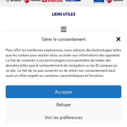
LIENS UTILES
Gérer le consentement
NOS AUTRES SITES
Pour offrir les meilleures expériences, nous utilisons des technologies telles
que les cookies pour stocker et/ou accéder aux informations des appareils.
Le fait de consentir à ces technologies nous permettra de traiter des
données telles que le comportement de navigation ou les ID uniques sur
ce site. Le fait de ne pas consentir ou de retirer son consentement peut
Ce site utilise des cookies pour les statistiques et pour
avoir un effet négatif sur certaines caractéristiques et fonctions.
COPYRIGHT @ 2026 - INVEST IN BORDEAUX - 32 Allées d'Orléans
améliorer votre expérience. En cliquant sur Accepter, vous
33000 Bordeaux
consentez à notre utilisation des cookies. En savoir plus
Accepter
dans notre
politique de confidentialité
.
Refuser
Accepter
MEMBRES BIENFAITEURS
Voir les préférences
Préférences des cookies
Refuser