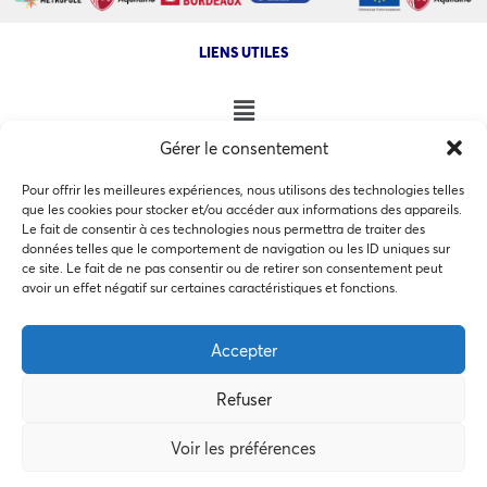
LIENS UTILES
Gérer le consentement
NOS AUTRES SITES
Pour offrir les meilleures expériences, nous utilisons des technologies telles
que les cookies pour stocker et/ou accéder aux informations des appareils.
Le fait de consentir à ces technologies nous permettra de traiter des
données telles que le comportement de navigation ou les ID uniques sur
ce site. Le fait de ne pas consentir ou de retirer son consentement peut
Ce site utilise des cookies pour les statistiques et pour
avoir un effet négatif sur certaines caractéristiques et fonctions.
COPYRIGHT @ 2026 - INVEST IN BORDEAUX - 32 Allées d'Orléans
améliorer votre expérience. En cliquant sur Accepter, vous
33000 Bordeaux
consentez à notre utilisation des cookies. En savoir plus
Accepter
dans notre
politique de confidentialité
.
Refuser
Accepter
MEMBRES BIENFAITEURS
Voir les préférences
Préférences des cookies
Refuser