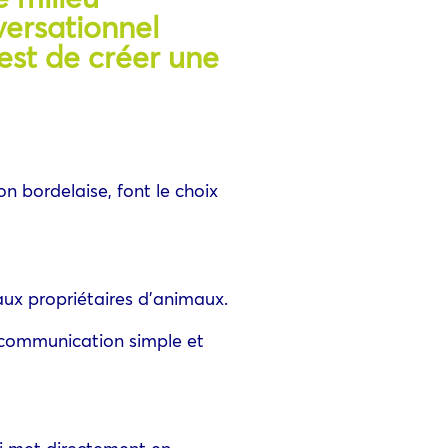
versationnel
est de créer une
on bordelaise, font le choix
 aux propriétaires d’animaux.
e communication simple et
ui met directement en