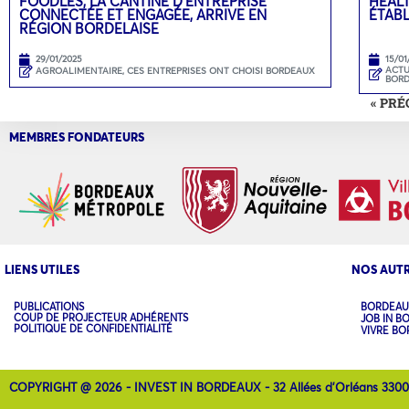
FOODLES, LA CANTINE D’ENTREPRISE
HEAL
CONNECTÉE ET ENGAGÉE, ARRIVE EN
ÉTAB
RÉGION BORDELAISE
29/01/2025
15/01
ACTU
AGROALIMENTAIRE
,
CES ENTREPRISES ONT CHOISI BORDEAUX
BOR
« PR
MEMBRES FONDATEURS
LIENS UTILES
NOS AUTR
PUBLICATIONS
BORDEAU
COUP DE PROJECTEUR ADHÉRENTS
JOB IN B
POLITIQUE DE CONFIDENTIALITÉ
VIVRE B
COPYRIGHT @ 2026 - INVEST IN BORDEAUX - 32 Allées d'Orléans 330