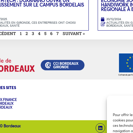
THTECH : DOXANANO OUVRE UN
ECONOMIE SOC
LISSEMENT SUR LE CAMPUS BORDELAIS
HANDIWORK IM
RÉGIONALE À
/2025
20/12/2024
ALITÉS EN GIRONDE
,
CES ENTREPRISES ONT CHOISI
ACTUALITÉS EN 
DEAUX
,
SANTÉ
BORDEAUX
,
SANT
ÉCÉDENT
1
2
3
4
5
6
7
SUIVANT »
ES SITES
X.FINANCE
ORDEAUX
ORDEAUX
Pour offrir l
cookies pour
ces technolo
00 Bordeaux
navigation ou