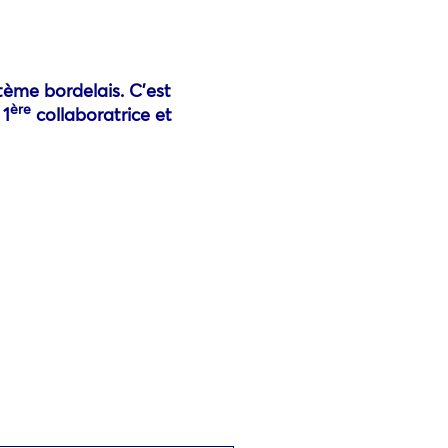
tème bordelais. C’est
ère
 1
collaboratrice et