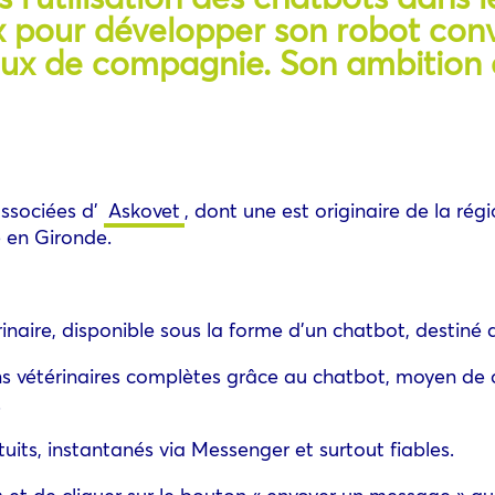
aux pour développer son robot con
aux de compagnie. Son ambition 
associées d’
Askovet
, dont une est originaire de la régi
é en Gironde.
érinaire, disponible sous la forme d’un chatbot, destiné
tions vétérinaires complètes grâce au chatbot, moyen d
.
ratuits, instantanés via Messenger et surtout fiables.
 » et de cliquer sur le bouton « envoyer un message » q