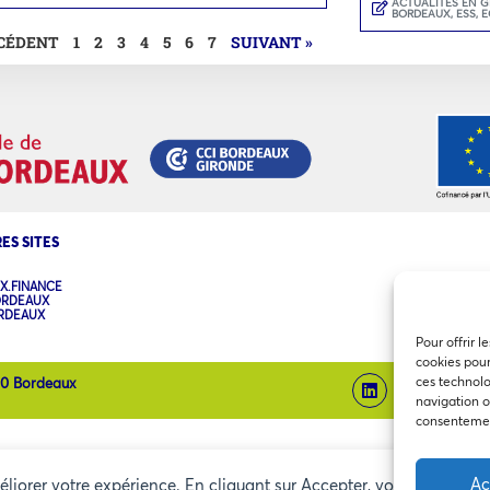
ACTUALITÉS EN 
BORDEAUX
,
ESS, 
ÉCÉDENT
1
2
3
4
5
6
7
SUIVANT »
ES SITES
X.FINANCE
ORDEAUX
ORDEAUX
Pour offrir l
cookies pour
ces technolo
00 Bordeaux
navigation ou
consentement
Ac
méliorer votre expérience. En cliquant sur Accepter, vous consentez