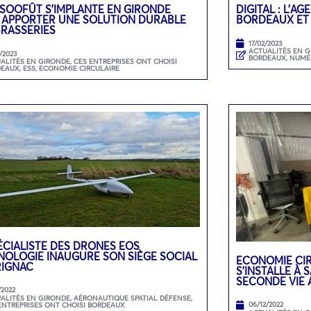
 SOOFÛT S’IMPLANTE EN GIRONDE
DIGITAL : L’A
 APPORTER UNE SOLUTION DURABLE
BORDEAUX ET
BRASSERIES
17/02/2023
ACTUALITÉS EN 
/2023
BORDEAUX
,
NUMÉ
ALITÉS EN GIRONDE
,
CES ENTREPRISES ONT CHOISI
DEAUX
,
ESS, ECONOMIE CIRCULAIRE
ÉCIALISTE DES DRONES EOS
NOLOGIE INAUGURE SON SIÈGE SOCIAL
ECONOMIE CIR
RIGNAC
S’INSTALLE À
SECONDE VIE 
/2022
ALITÉS EN GIRONDE
,
AÉRONAUTIQUE SPATIAL DÉFENSE
,
06/12/2022
ENTREPRISES ONT CHOISI BORDEAUX