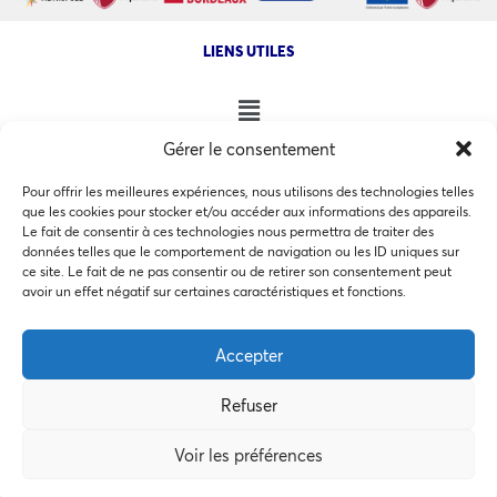
LIENS UTILES
Gérer le consentement
NOS AUTRES SITES
Pour offrir les meilleures expériences, nous utilisons des technologies telles
que les cookies pour stocker et/ou accéder aux informations des appareils.
Le fait de consentir à ces technologies nous permettra de traiter des
données telles que le comportement de navigation ou les ID uniques sur
ce site. Le fait de ne pas consentir ou de retirer son consentement peut
Ce site utilise des cookies pour les statistiques et pour
avoir un effet négatif sur certaines caractéristiques et fonctions.
COPYRIGHT @ 2026 - INVEST IN BORDEAUX - 32 Allées d'Orléans
améliorer votre expérience. En cliquant sur Accepter, vous
33000 Bordeaux
consentez à notre utilisation des cookies. En savoir plus
Accepter
dans notre
politique de confidentialité
.
Refuser
Accepter
MEMBRES BIENFAITEURS
Voir les préférences
Préférences des cookies
Refuser