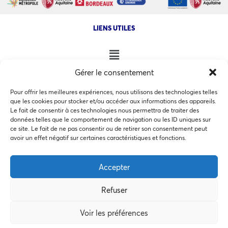
LIENS UTILES
Gérer le consentement
NOS AUTRES SITES
Pour offrir les meilleures expériences, nous utilisons des technologies telles
que les cookies pour stocker et/ou accéder aux informations des appareils.
Le fait de consentir à ces technologies nous permettra de traiter des
données telles que le comportement de navigation ou les ID uniques sur
ce site. Le fait de ne pas consentir ou de retirer son consentement peut
Ce site utilise des cookies pour les statistiques et pour
avoir un effet négatif sur certaines caractéristiques et fonctions.
COPYRIGHT @ 2026 - INVEST IN BORDEAUX - 32 Allées d'Orléans
améliorer votre expérience. En cliquant sur Accepter, vous
33000 Bordeaux
consentez à notre utilisation des cookies. En savoir plus
Accepter
dans notre
politique de confidentialité
.
Refuser
Accepter
MEMBRES BIENFAITEURS
Voir les préférences
Préférences des cookies
Refuser