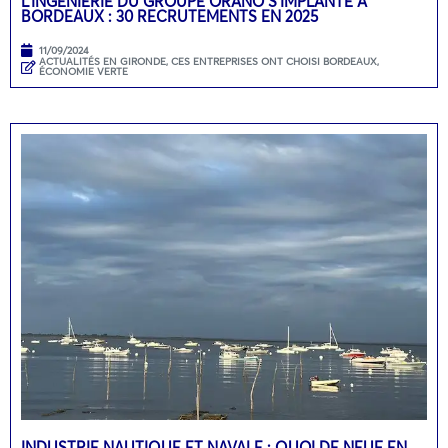
L’INGÉNIERIE DU GROUPE ORANO S’IMPLANTE À
BORDEAUX : 30 RECRUTEMENTS EN 2025
11/09/2024
ACTUALITÉS EN GIRONDE
,
CES ENTREPRISES ONT CHOISI BORDEAUX
,
ÉCONOMIE VERTE
INDUSTRIE NAUTIQUE ET NAVALE : QUOI DE NEUF EN