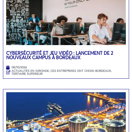
CYBERSÉCURITÉ ET JEU VIDÉO : LANCEMENT DE 2
NOUVEAUX CAMPUS À BORDEAUX
08/10/2024
ACTUALITÉS EN GIRONDE
,
CES ENTREPRISES ONT CHOISI BORDEAUX
,
TERTIAIRE SUPERIEUR