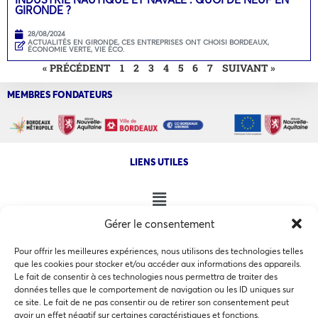
GIRONDE ?
28/08/2024
ACTUALITÉS EN GIRONDE
,
CES ENTREPRISES ONT CHOISI BORDEAUX
,
ÉCONOMIE VERTE
,
VIE ÉCO.
« PRÉCÉDENT
1
2
3
4
5
6
7
SUIVANT »
MEMBRES FONDATEURS
LIENS UTILES
Gérer le consentement
NOS AUTRES SITES
Pour offrir les meilleures expériences, nous utilisons des technologies telles
que les cookies pour stocker et/ou accéder aux informations des appareils.
Le fait de consentir à ces technologies nous permettra de traiter des
données telles que le comportement de navigation ou les ID uniques sur
ce site. Le fait de ne pas consentir ou de retirer son consentement peut
Ce site utilise des cookies pour les statistiques et pour
avoir un effet négatif sur certaines caractéristiques et fonctions.