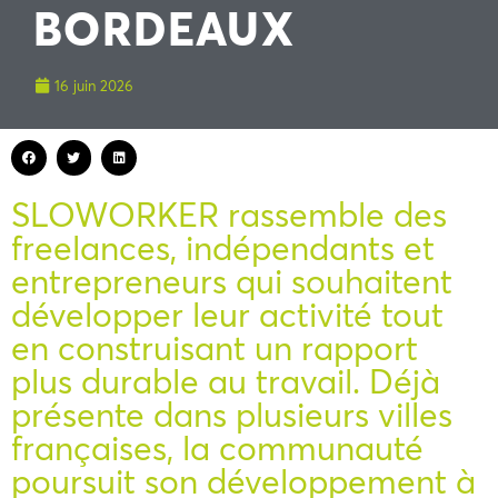
BORDEAUX
16 juin 2026
SLOWORKER rassemble des
freelances, indépendants et
entrepreneurs qui souhaitent
développer leur activité tout
en construisant un rapport
plus durable au travail. Déjà
présente dans plusieurs villes
françaises, la communauté
poursuit son développement à