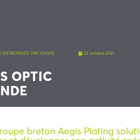
S ENTREPRISES ONT CHOISI
22 octobre 2021
S OPTIC
ONDE
oupe breton Aegis Plating soluti