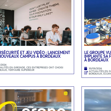
SÉCURITÉ ET JEU VIDÉO : LANCEMENT
LE GROUPE VU
 NOUVEAUX CAMPUS À BORDEAUX
IMPLANTE SA F
À BORDEAUX
0/2024
ALITÉS EN GIRONDE
,
CES ENTREPRISES ONT CHOISI
30/09/2024
DEAUX
,
TERTIAIRE SUPERIEUR
ACTUALITÉS EN 
BORDEAUX
,
ÉCON