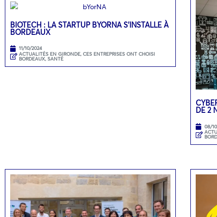
BIOTECH : LA STARTUP BYORNA S’INSTALLE À
BORDEAUX
11/10/2024
ACTUALITÉS EN GIRONDE
,
CES ENTREPRISES ONT CHOISI
BORDEAUX
,
SANTÉ
CYBER
DE 2
08/1
ACTU
BOR