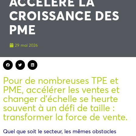
ACCÉLÈRE LA
CROISSANCE DES
PME
29 mai 2026
Pour de nombreuses TPE et
PME, accélérer les ventes et
changer d’échelle se heurte
souvent à un défi de taille :
transformer la force de vente.
Quel que soit le secteur, les mêmes obstacles