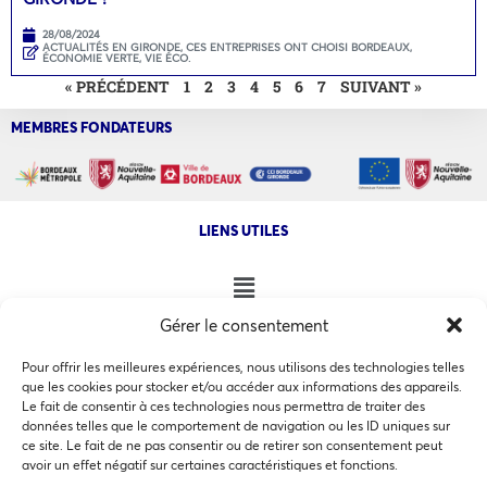
28/08/2024
ACTUALITÉS EN GIRONDE
,
CES ENTREPRISES ONT CHOISI BORDEAUX
,
ÉCONOMIE VERTE
,
VIE ÉCO.
« PRÉCÉDENT
1
2
3
4
5
6
7
SUIVANT »
MEMBRES FONDATEURS
LIENS UTILES
Gérer le consentement
NOS AUTRES SITES
Pour offrir les meilleures expériences, nous utilisons des technologies telles
que les cookies pour stocker et/ou accéder aux informations des appareils.
Le fait de consentir à ces technologies nous permettra de traiter des
données telles que le comportement de navigation ou les ID uniques sur
ce site. Le fait de ne pas consentir ou de retirer son consentement peut
Ce site utilise des cookies pour les statistiques et pour
avoir un effet négatif sur certaines caractéristiques et fonctions.
COPYRIGHT @ 2026 - INVEST IN BORDEAUX - 32 Allées d'Orléans
améliorer votre expérience. En cliquant sur Accepter, vous