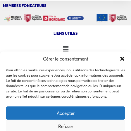
MEMBRES FONDATEURS
LIENS UTILES
Gérer le consentement
NOS AUTRES SITES
Pour offrir les meilleures expériences, nous utilisons des technologies telles
que les cookies pour stocker et/ou accéder aux informations des appareils.
Le fait de consentir à ces technologies nous permettra de traiter des
données telles que le comportement de navigation ou les ID uniques sur
ce site. Le fait de ne pas consentir ou de retirer son consentement peut
Ce site utilise des cookies pour les statistiques et pour
avoir un effet négatif sur certaines caractéristiques et fonctions.
COPYRIGHT @ 2026 - INVEST IN BORDEAUX - 32 Allées d'Orléans
améliorer votre expérience. En cliquant sur Accepter, vous
33000 Bordeaux
consentez à notre utilisation des cookies. En savoir plus
Accepter
dans notre
politique de confidentialité
.
Refuser
Accepter