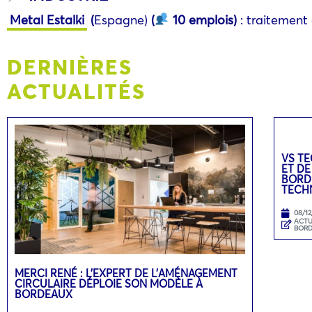
Metal Estalki
(
Espagne)
(
10 emplois)
: traitement
DERNIÈRES
ACTUALITÉS
VS TE
ET DE
BORD
TECH
08/12
ACTU
BOR
MERCI RENÉ : L’EXPERT DE L’AMÉNAGEMENT
CIRCULAIRE DÉPLOIE SON MODÈLE À
BORDEAUX