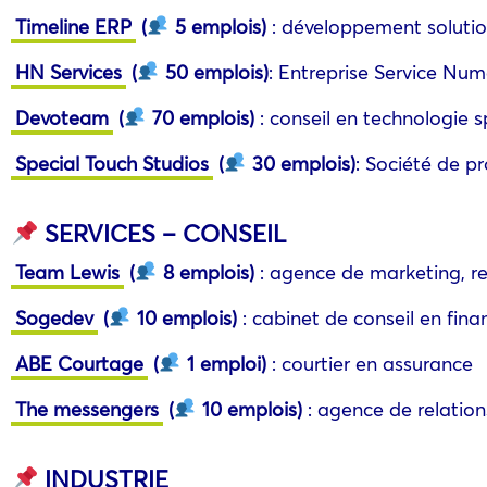
Timeline ERP
(
5 emplois)
: développement soluti
HN Services
(
50 emplois)
: Entreprise Service Num
Devoteam
(
70 emplois)
: conseil en technologie sp
Special Touch Studios
(
30 emplois)
: Société de pr
SERVICES – CONSEIL
Team Lewis
(
8 emplois)
: agence de marketing, rel
Sogedev
(
10 emplois)
: cabinet de conseil en fin
ABE Courtage
(
1 emploi)
: courtier en assurance
The messengers
(
10 emplois)
: agence de relations
INDUSTRIE