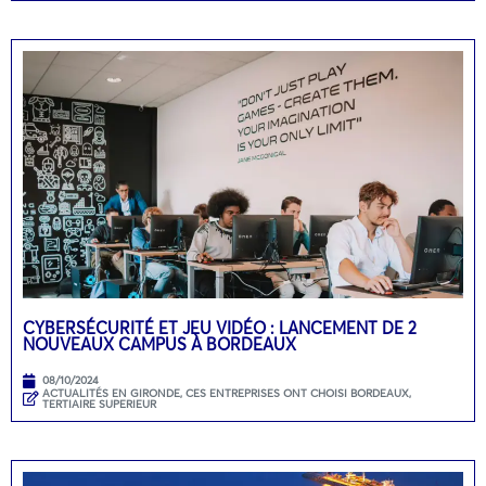
CYBERSÉCURITÉ ET JEU VIDÉO : LANCEMENT DE 2
NOUVEAUX CAMPUS À BORDEAUX
08/10/2024
ACTUALITÉS EN GIRONDE
,
CES ENTREPRISES ONT CHOISI BORDEAUX
,
TERTIAIRE SUPERIEUR