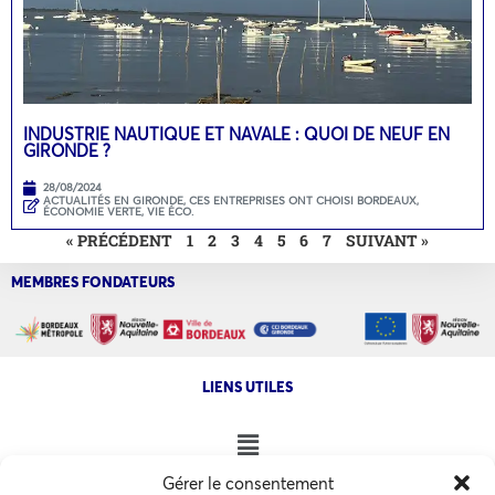
INDUSTRIE NAUTIQUE ET NAVALE : QUOI DE NEUF EN
GIRONDE ?
28/08/2024
ACTUALITÉS EN GIRONDE
,
CES ENTREPRISES ONT CHOISI BORDEAUX
,
ÉCONOMIE VERTE
,
VIE ÉCO.
« PRÉCÉDENT
1
2
3
4
5
6
7
SUIVANT »
MEMBRES FONDATEURS
LIENS UTILES
Gérer le consentement
NOS AUTRES SITES