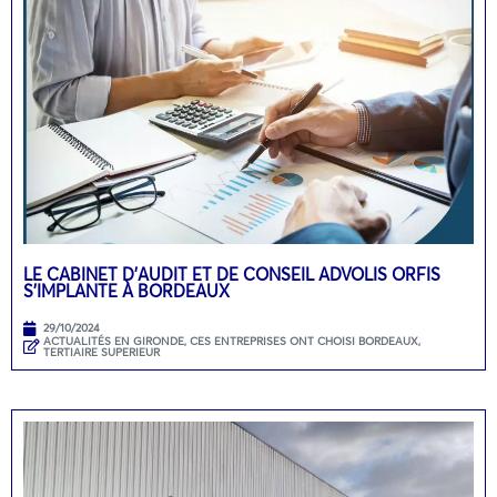
LE CABINET D’AUDIT ET DE CONSEIL ADVOLIS ORFIS
S’IMPLANTE À BORDEAUX
29/10/2024
ACTUALITÉS EN GIRONDE
,
CES ENTREPRISES ONT CHOISI BORDEAUX
,
TERTIAIRE SUPERIEUR