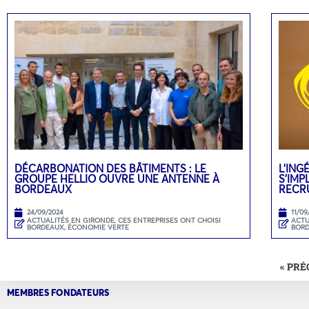
DÉCARBONATION DES BÂTIMENTS : LE
L’ING
GROUPE HELLIO OUVRE UNE ANTENNE À
S’IMP
BORDEAUX
RECR
24/09/2024
11/09
ACTUALITÉS EN GIRONDE
,
CES ENTREPRISES ONT CHOISI
ACTU
BORDEAUX
,
ÉCONOMIE VERTE
BOR
« PR
MEMBRES FONDATEURS