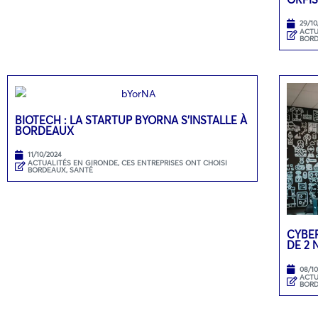
29/10
ACTU
BOR
BIOTECH : LA STARTUP BYORNA S’INSTALLE À
BORDEAUX
11/10/2024
ACTUALITÉS EN GIRONDE
,
CES ENTREPRISES ONT CHOISI
BORDEAUX
,
SANTÉ
CYBER
DE 2
08/1
ACTU
BOR