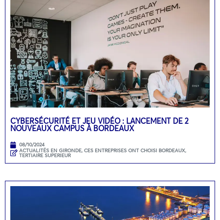
CYBERSÉCURITÉ ET JEU VIDÉO : LANCEMENT DE 2
NOUVEAUX CAMPUS À BORDEAUX
08/10/2024
ACTUALITÉS EN GIRONDE
,
CES ENTREPRISES ONT CHOISI BORDEAUX
,
TERTIAIRE SUPERIEUR