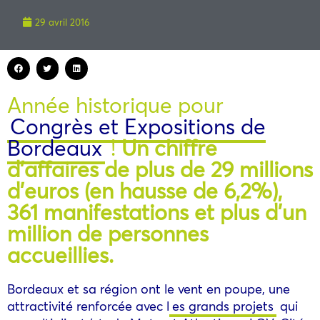
29 avril 2016
Année historique pour
Congrès et Expositions de
Bordeaux
!
Un chiffre
d’affaires de plus de 29 millions
d’euros (en hausse de 6,2%),
361 manifestations et plus d’un
million de personnes
accueillies.
Bordeaux et sa région ont le vent en poupe, une
attractivité renforcée avec l
es grands projets
qui