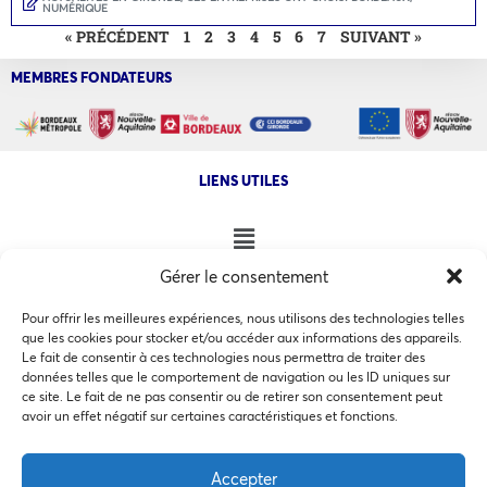
NUMÉRIQUE
« PRÉCÉDENT
1
2
3
4
5
6
7
SUIVANT »
MEMBRES FONDATEURS
LIENS UTILES
Gérer le consentement
NOS AUTRES SITES
Pour offrir les meilleures expériences, nous utilisons des technologies telles
que les cookies pour stocker et/ou accéder aux informations des appareils.
Le fait de consentir à ces technologies nous permettra de traiter des
données telles que le comportement de navigation ou les ID uniques sur
ce site. Le fait de ne pas consentir ou de retirer son consentement peut
Ce site utilise des cookies pour les statistiques et pour
avoir un effet négatif sur certaines caractéristiques et fonctions.
COPYRIGHT @ 2026 - INVEST IN BORDEAUX - 32 Allées d'Orléans
améliorer votre expérience. En cliquant sur Accepter, vous
33000 Bordeaux
consentez à notre utilisation des cookies. En savoir plus
Accepter