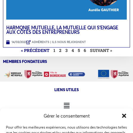
HARMONIE MUTUELLE, LA MUTUELLE QUI S’ENGAGE
AUX CÔTÉS DES ENTREPRENEURS
14/03/2023
ADHÉRENTS | ILS NOUS REJOIGNENT
« PRÉCÉDENT
1
2
3
4
5
6
SUIVANT »
MEMBRES FONDATEURS
LIENS UTILES
Gérer le consentement
NOS AUTRES SITES
Pour offrir les meilleures expériences, nous utilisons des technologies telles
que les cookies pour stocker et/ou accéder aux informations des appareils.