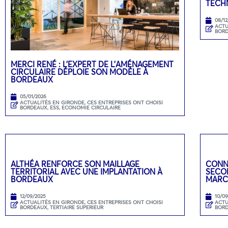
TECH
08/12
ACTU
BOR
MERCI RENÉ : L’EXPERT DE L’AMÉNAGEMENT
CIRCULAIRE DÉPLOIE SON MODÈLE À
BORDEAUX
05/01/2026
ACTUALITÉS EN GIRONDE
,
CES ENTREPRISES ONT CHOISI
BORDEAUX
,
ESS, ECONOMIE CIRCULAIRE
ALTHÉA RENFORCE SON MAILLAGE
CONN
TERRITORIAL AVEC UNE IMPLANTATION À
SECON
BORDEAUX
MARC
12/09/2025
10/0
ACTUALITÉS EN GIRONDE
,
CES ENTREPRISES ONT CHOISI
ACTU
BORDEAUX
,
TERTIAIRE SUPERIEUR
BOR