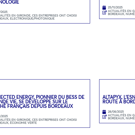
NOLOGIE
25/11/2025
ACTUALITÉS EN 
/2025
BORDEAUX
,
NUMÉ
ALITÉS EN GIRONDE
,
CES ENTREPRISES ONT CHOISI
DEAUX
,
ELECTRONIQUE/PHOTONIQUE
ECTED ENERGY, PIONNIER DU BESS DE
ALTAPYX, L’ES
DE VIE, SE DÉVELOPPE SUR LE
ROUTE À BOR
HÉ FRANÇAIS DEPUIS BORDEAUX
28/08/2025
ACTUALITÉS EN 
9/2025
BORDEAUX
,
NUMÉ
ALITÉS EN GIRONDE
,
CES ENTREPRISES ONT CHOISI
DEAUX
,
ÉCONOMIE VERTE