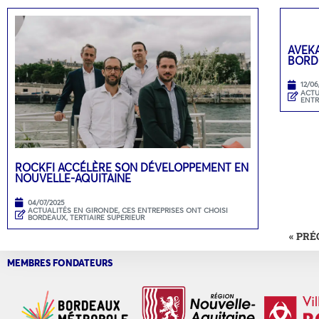
AVEKA
BORD
12/06
ACTU
ENTR
ROCKFI ACCÉLÈRE SON DÉVELOPPEMENT EN
NOUVELLE-AQUITAINE
04/07/2025
ACTUALITÉS EN GIRONDE
,
CES ENTREPRISES ONT CHOISI
BORDEAUX
,
TERTIAIRE SUPERIEUR
« PR
MEMBRES FONDATEURS