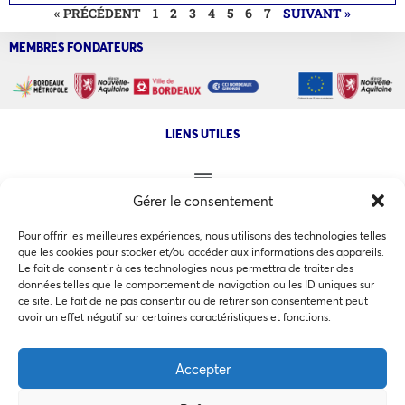
« PRÉCÉDENT
1
2
3
4
5
6
7
SUIVANT »
MEMBRES FONDATEURS
LIENS UTILES
Gérer le consentement
NOS AUTRES SITES
Pour offrir les meilleures expériences, nous utilisons des technologies telles
que les cookies pour stocker et/ou accéder aux informations des appareils.
Le fait de consentir à ces technologies nous permettra de traiter des
données telles que le comportement de navigation ou les ID uniques sur
ce site. Le fait de ne pas consentir ou de retirer son consentement peut
Ce site utilise des cookies pour les statistiques et pour
avoir un effet négatif sur certaines caractéristiques et fonctions.
améliorer votre expérience. En cliquant sur Accepter, vous
COPYRIGHT @ 2026 - INVEST IN BORDEAUX - 32 Allées d'Orléans
33000 Bordeaux
consentez à notre utilisation des cookies. En savoir plus
Accepter
dans notre
politique de confidentialité
.