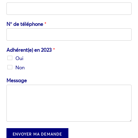
i
o
n
N° de téléphone
*
Adhérent(e) en 2023
*
Oui
Non
Message
ENVOYER MA DEMANDE