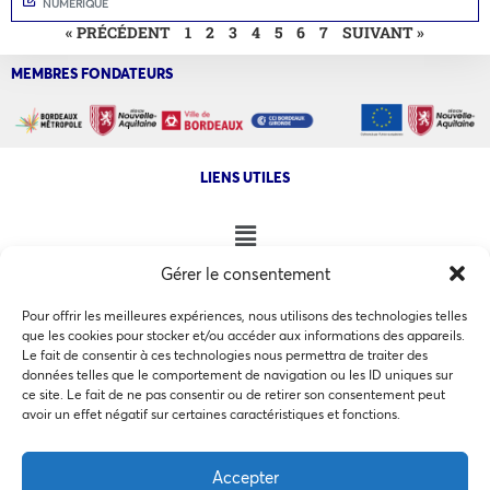
NUMÉRIQUE
« PRÉCÉDENT
1
2
3
4
5
6
7
SUIVANT »
MEMBRES FONDATEURS
LIENS UTILES
Gérer le consentement
NOS AUTRES SITES
Pour offrir les meilleures expériences, nous utilisons des technologies telles
que les cookies pour stocker et/ou accéder aux informations des appareils.
Le fait de consentir à ces technologies nous permettra de traiter des
données telles que le comportement de navigation ou les ID uniques sur
ce site. Le fait de ne pas consentir ou de retirer son consentement peut
Ce site utilise des cookies pour les statistiques et pour
avoir un effet négatif sur certaines caractéristiques et fonctions.
COPYRIGHT @ 2026 - INVEST IN BORDEAUX - 32 Allées d'Orléans
améliorer votre expérience. En cliquant sur Accepter, vous
33000 Bordeaux
consentez à notre utilisation des cookies. En savoir plus
Accepter
dans notre
politique de confidentialité
.