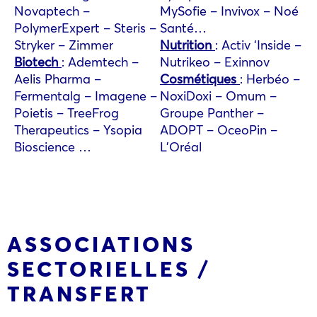
Novaptech –
MySofie – Invivox – Noé
PolymerExpert – Steris –
Santé…
Stryker – Zimmer
Nutrition
: Activ ‘Inside –
Biotech
: Ademtech –
Nutrikeo – Exinnov
Aelis Pharma –
Cosmétiques
: Herbéo –
Fermentalg – Imagene –
NoxiDoxi – Omum –
Poietis – TreeFrog
Groupe Panther –
Therapeutics – Ysopia
ADOPT – OceoPin –
Bioscience …
L’Oréal
ASSOCIATIONS
SECTORIELLES /
TRANSFERT