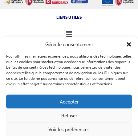
LIENS UTILES
Gérer le consentement
NOS AUTRES SITES
Pour offrir les meilleures expériences, nous utilisons des technologies telles
que les cookies pour stocker et/ou accéder aux informations des appareils.
Le fait de consentir à ces technologies nous permettra de traiter des
données telles que le comportement de navigation ou les ID uniques sur
ce site. Le fait de ne pas consentir ou de retirer son consentement peut
Ce site utilise des cookies pour les statistiques et pour
avoir un effet négatif sur certaines caractéristiques et fonctions.
COPYRIGHT @ 2026 - INVEST IN BORDEAUX - 32 Allées d'Orléans
améliorer votre expérience. En cliquant sur Accepter, vous
33000 Bordeaux
consentez à notre utilisation des cookies. En savoir plus
Accepter
dans notre
politique de confidentialité
.
Refuser
Accepter
MEMBRES BIENFAITEURS
Voir les préférences
Préférences des cookies
Refuser