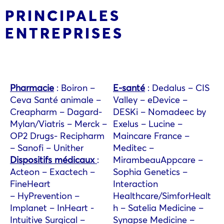
PRINCIPALES
ENTREPRISES
Pharmacie
: Boiron –
E-santé
: Dedalus – CIS
Ceva Santé animale –
Valley – eDevice –
Creapharm – Dagard-
DESKi – Nomadeec by
Mylan/Viatris – Merck –
Exelus – Lucine –
OP2 Drugs- Recipharm
Maincare France –
– Sanofi – Unither
Meditec –
Dispositifs médicaux
:
MirambeauAppcare –
Acteon – Exactech –
Sophia Genetics –
FineHeart
Interaction
– HyPrevention –
Healthcare/SimforHealt
Implanet – InHeart -
h – Satelia Medicine –
Intuitive Surgical –
Synapse Medicine –