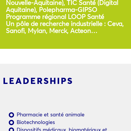
Nouvelle-Aquitaine), TIC Santé (Digital
Aquitaine), Polepharma-GIPSO
Programme régional LOOP Santé
Un pôle de recherche industrielle : Ceva,
Sanofi, Mylan, Merck, Acteon…
LEADERSHIPS
Pharmacie et santé animale
Biotechnologies
Dispositifs médicaux, biomatériaux et