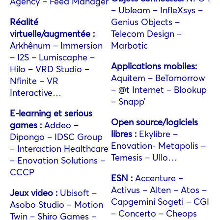
Agency – Feed Manager
– Ubleam – InfleXsys –
Réalité
Genius Objects –
virtuelle/augmentée :
Telecom Design –
Arkhênum – Immersion
Marbotic
– I2S – Lumiscaphe –
Applications mobiles:
Hilo – VRD Studio –
Aquitem – BeTomorrow
Nfinite – VR
– @t Internet – Blookup
Interactive…
– Snapp’
E-learning et serious
Open source/logiciels
games :
Addeo –
libres :
Ekylibre –
Dipongo – IDSC Group
Enovation- Metapolis –
– Interaction Healthcare
Temesis – Ullo…
– Enovation Solutions –
CCCP
ESN :
Accenture –
Activus – Alten – Atos –
Jeux video :
Ubisoft –
Capgemini Sogeti – CGI
Asobo Studio – Motion
– Concerto – Cheops
Twin – Shiro Games –