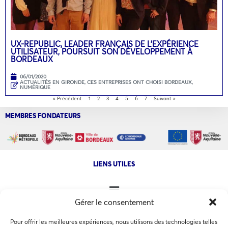
UX-REPUBLIC, LEADER FRANÇAIS DE L’EXPÉRIENCE
UTILISATEUR, POURSUIT SON DÉVELOPPEMENT À
BORDEAUX
06/01/2020
ACTUALITÉS EN GIRONDE
,
CES ENTREPRISES ONT CHOISI BORDEAUX
,
NUMÉRIQUE
« Précédent
1
2
3
4
5
6
7
Suivant »
MEMBRES FONDATEURS
LIENS UTILES
Gérer le consentement
NOS AUTRES SITES
Pour offrir les meilleures expériences, nous utilisons des technologies telles