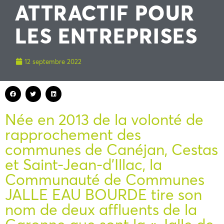
ATTRACTIF POUR
LES ENTREPRISES
12 septembre 2022
Née en 2013 de la volonté de
rapprochement des
communes de Canéjan, Cestas
et Saint-Jean-d’Illac, la
Communauté de Communes
JALLE EAU BOURDE tire son
nom de deux affluents de la