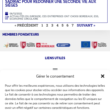
SADIRAC POUR REDONNER UNE SECONDE VIE AUX
SIÈGES
06/12/2022
ACTUALITÉS EN GIRONDE
,
CES ENTREPRISES ONT CHOISI BORDEAUX
,
ESS,
ECONOMIE CIRCULAIRE
« PRÉCÉDENT
1
2
3
4
5
6
7
SUIVANT »
MEMBRES FONDATEURS
LIENS UTILES
Gérer le consentement
NOS AUTRES SITES
Pour offrir les meilleures expériences, nous utilisons des technologies telles
que les cookies pour stocker et/ou accéder aux informations des appareils.
Le fait de consentir à ces technologies nous permettra de traiter des
données telles que le comportement de navigation ou les ID uniques sur
ce site. Le fait de ne pas consentir ou de retirer son consentement peut
Ce site utilise des cookies pour les statistiques et pour
avoir un effet négatif sur certaines caractéristiques et fonctions.