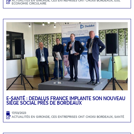
ACTUALITÉS EN GIRONDE
,
CES ENTREPRISES ONT CHOISI BORDEAUX
,
ESS,
ECONOMIE CIRCULAIRE
E-SANTÉ : DEDALUS FRANCE IMPLANTE SON NOUVEAU
SIÈGE SOCIAL PRÈS DE BORDEAUX
17/03/2023
ACTUALITÉS EN GIRONDE
,
CES ENTREPRISES ONT CHOISI BORDEAUX
,
SANTÉ