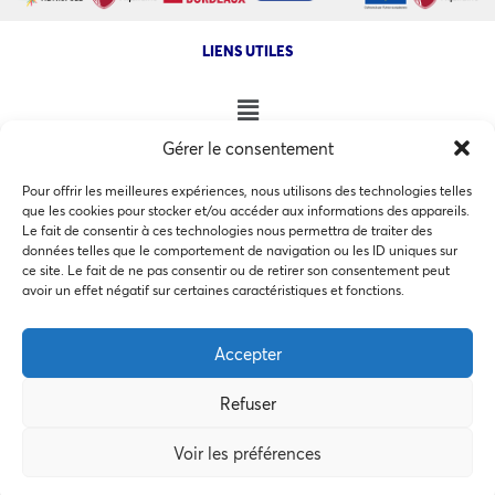
LIENS UTILES
Gérer le consentement
NOS AUTRES SITES
Pour offrir les meilleures expériences, nous utilisons des technologies telles
que les cookies pour stocker et/ou accéder aux informations des appareils.
Le fait de consentir à ces technologies nous permettra de traiter des
données telles que le comportement de navigation ou les ID uniques sur
ce site. Le fait de ne pas consentir ou de retirer son consentement peut
Ce site utilise des cookies pour les statistiques et pour
avoir un effet négatif sur certaines caractéristiques et fonctions.
COPYRIGHT @ 2026 - INVEST IN BORDEAUX - 32 Allées d'Orléans
améliorer votre expérience. En cliquant sur Accepter, vous
33000 Bordeaux
consentez à notre utilisation des cookies. En savoir plus
Accepter
dans notre
politique de confidentialité
.
Refuser
Accepter
MEMBRES BIENFAITEURS
Voir les préférences
Préférences des cookies
Refuser