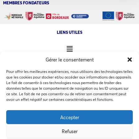
MEMBRES FONDATEURS
LIENS UTILES
Gérer le consentement
NOS AUTRES SITES
Pour offrir les meilleures expériences, nous utilisons des technologies telles
que les cookies pour stocker et/ou accéder aux informations des appareils.
Le fait de consentir à ces technologies nous permettra de traiter des
données telles que le comportement de navigation ou les ID uniques sur
ce site. Le fait de ne pas consentir ou de retirer son consentement peut
Ce site utilise des cookies pour les statistiques et pour
avoir un effet négatif sur certaines caractéristiques et fonctions.
COPYRIGHT @ 2026 - INVEST IN BORDEAUX - 32 Allées d'Orléans
améliorer votre expérience. En cliquant sur Accepter, vous
33000 Bordeaux
consentez à notre utilisation des cookies. En savoir plus
Accepter
dans notre
politique de confidentialité
.
Refuser
Accepter
MEMBRES BIENFAITEURS