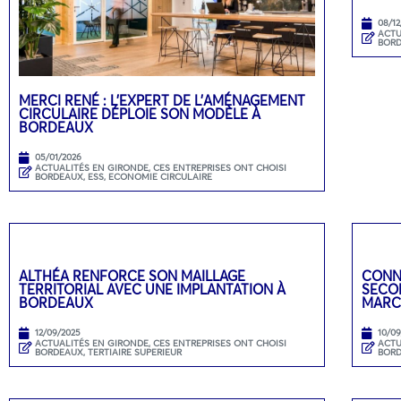
08/12
ACTU
BOR
MERCI RENÉ : L’EXPERT DE L’AMÉNAGEMENT
CIRCULAIRE DÉPLOIE SON MODÈLE À
BORDEAUX
05/01/2026
ACTUALITÉS EN GIRONDE
,
CES ENTREPRISES ONT CHOISI
BORDEAUX
,
ESS, ECONOMIE CIRCULAIRE
ALTHÉA RENFORCE SON MAILLAGE
CONN
TERRITORIAL AVEC UNE IMPLANTATION À
SECON
BORDEAUX
MARC
12/09/2025
10/0
ACTUALITÉS EN GIRONDE
,
CES ENTREPRISES ONT CHOISI
ACTU
BORDEAUX
,
TERTIAIRE SUPERIEUR
BOR