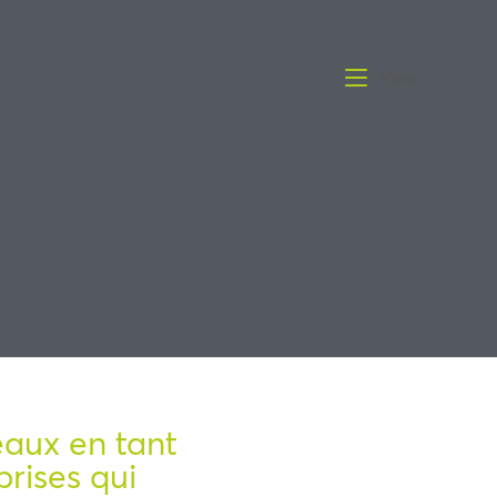
Menu
eaux en tant
rises qui