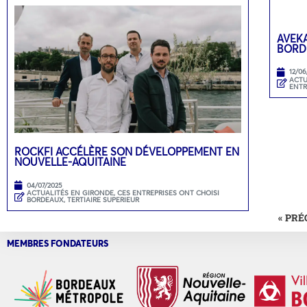
AVEKA
BORD
12/06
ACTU
ENTR
ROCKFI ACCÉLÈRE SON DÉVELOPPEMENT EN
NOUVELLE-AQUITAINE
04/07/2025
ACTUALITÉS EN GIRONDE
,
CES ENTREPRISES ONT CHOISI
BORDEAUX
,
TERTIAIRE SUPERIEUR
« PR
MEMBRES FONDATEURS